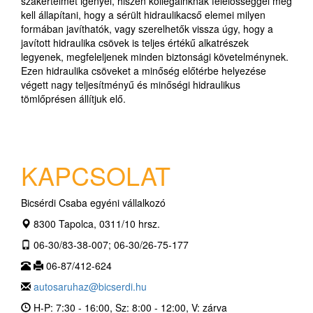
szakértelmet igényel, hiszen kollégáinknak felelősséggel meg
kell állapítani, hogy a sérült hidraulikacső elemei milyen
formában javíthatók, vagy szerelhetők vissza úgy, hogy a
javított hidraulika csövek is teljes értékű alkatrészek
legyenek, megfeleljenek minden biztonsági követelménynek.
Ezen hidraulika csöveket a minőség előtérbe helyezése
végett nagy teljesítményű és minőségi hidraulikus
tömlőprésen állítjuk elő.
KAPCSOLAT
Bicsérdi Csaba egyéni vállalkozó
8300 Tapolca, 0311/10 hrsz.
06-30/83-38-007; 06-30/26-75-177
06-87/412-624
autosaruhaz@bicserdi.hu
H-P: 7:30 - 16:00, Sz: 8:00 - 12:00, V: zárva