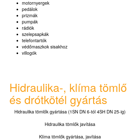
motornyergek
pedálok
prizmák
pumpák
rádiók
szelepsapkák
telefontartók
védőmaszkok sisakhoz
villogók
Hidraulika-, klíma tömlő
és drótkötél gyártás
Hidraulika tömlők gyártása (1SN DN 6-tól 4SH DN 25-ig)
Hidraulika tömlők javítása
Klíma tömlők gyártása, javítása