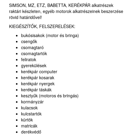
SIMSON, MZ, ETZ, BABETTA, KERÉKPÁR alkatrészek
raktári készleten, egyéb motorok alkatrészeinek beszerzése
rövid határidővel!
KIEGÉSZÍTŐK, FELSZERELÉSEK:
bukósisakok (motor és bringa)
csengők
csomagtaró
csomagtartók
feliratok
gyerekülések
kerékpár computer
kerékpár kosarak
kerékpár nyergek
kerékpár táskák
kesztyűk (motoros és bringás)
kormányzár
kulacsok
kulcstartók
kürtök
matricák
derékvédő