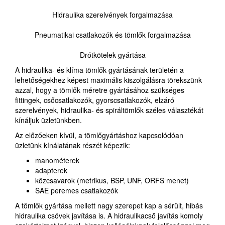
Hidraulika szerelvények forgalmazása
Pneumatikai csatlakozók és tömlők forgalmazása
Drótkötelek gyártása
A hidraulika- és klíma tömlők gyártásának területén a
lehetőségekhez képest maximális kiszolgálásra törekszünk
azzal, hogy a tömlők méretre gyártásához szükséges
fittingek, csőcsatlakozók, gyorscsatlakozók, elzáró
szerelvények, hidraulika- és spiráltömlők széles választékát
kínáljuk üzletünkben.
Az előzőeken kívül, a tömlőgyártáshoz kapcsolódóan
üzletünk kínálatának részét képezik:
manométerek
adapterek
közcsavarok (metrikus, BSP, UNF, ORFS menet)
SAE peremes csatlakozók
A tömlők gyártása mellett nagy szerepet kap a sérült, hibás
hidraulika csövek javítása is. A hidraulikacső javítás komoly