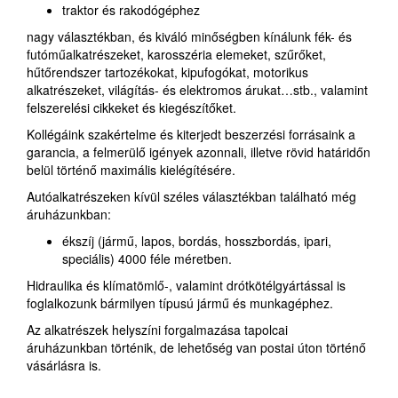
traktor és rakodógéphez
nagy választékban, és kiváló minőségben kínálunk fék- és
futóműalkatrészeket, karosszéria elemeket, szűrőket,
hűtőrendszer tartozékokat, kipufogókat, motorikus
alkatrészeket, világítás- és elektromos árukat…stb., valamint
felszerelési cikkeket és kiegészítőket.
Kollégáink szakértelme és kiterjedt beszerzési forrásaink a
garancia, a felmerülő igények azonnali, illetve rövid határidőn
belül történő maximális kielégítésére.
Autóalkatrészeken kívül széles választékban található még
áruházunkban:
ékszíj (jármű, lapos, bordás, hosszbordás, ipari,
speciális) 4000 féle méretben.
Hidraulika és klímatömlő-, valamint drótkötélgyártással is
foglalkozunk bármilyen típusú jármű és munkagéphez.
Az alkatrészek helyszíni forgalmazása tapolcai
áruházunkban történik, de lehetőség van postai úton történő
vásárlásra is.