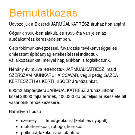
Bemutatkozás
Üdvözöljük a Bicsérdi JÁRMŰALKATRÉSZ áruház honlapján!
Cégünk 1990-ben alakult, és 1993 óta van jelen az
autóalkatrész kereskedelemben.
Gépi földmunkavégzéssel, fuvarozási tevékenységgel és
ömlesztett építőanyag értékesítéssel indítottuk
vállalkozásunkat, mellyel napjainkban is foglalkozunk.
Néhány év múlva létrehoztuk JÁRMŰALKATRÉSZ, majd
SZERSZÁM-MUNKARUHA-CSAVAR, végül pedig GAZDA-
KERTÉSZETI és KERTI KISGÉP áruházainkat.
600m2 alapterületű JÁRMŰALKATRÉSZ áruházunkban,
közel 28000 fajta termék, 400.000 db-os teljes árukészlete áll
vásárlóink rendelkezésére.
Bármilyen típusú
személy - ill. tehergépkocsi (keleti és nyugati)
motorkerékpár, robogó, kerékpár
pótkocsi, lakókocsi és utánfutó