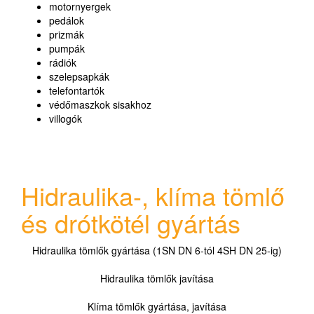
motornyergek
pedálok
prizmák
pumpák
rádiók
szelepsapkák
telefontartók
védőmaszkok sisakhoz
villogók
Hidraulika-, klíma tömlő
és drótkötél gyártás
Hidraulika tömlők gyártása (1SN DN 6-tól 4SH DN 25-ig)
Hidraulika tömlők javítása
Klíma tömlők gyártása, javítása