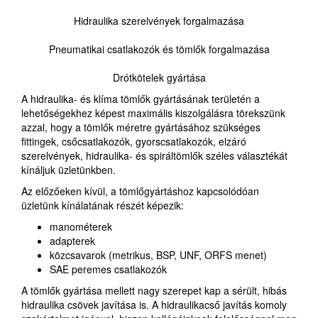
Hidraulika szerelvények forgalmazása
Pneumatikai csatlakozók és tömlők forgalmazása
Drótkötelek gyártása
A hidraulika- és klíma tömlők gyártásának területén a
lehetőségekhez képest maximális kiszolgálásra törekszünk
azzal, hogy a tömlők méretre gyártásához szükséges
fittingek, csőcsatlakozók, gyorscsatlakozók, elzáró
szerelvények, hidraulika- és spiráltömlők széles választékát
kínáljuk üzletünkben.
Az előzőeken kívül, a tömlőgyártáshoz kapcsolódóan
üzletünk kínálatának részét képezik:
manométerek
adapterek
közcsavarok (metrikus, BSP, UNF, ORFS menet)
SAE peremes csatlakozók
A tömlők gyártása mellett nagy szerepet kap a sérült, hibás
hidraulika csövek javítása is. A hidraulikacső javítás komoly