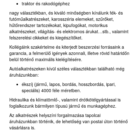
traktor és rakodógéphez
nagy választékban, és kiváló minőségben kínálunk fék- és
futóműalkatrészeket, karosszéria elemeket, szűrőket,
hűtőrendszer tartozékokat, kipufogókat, motorikus
alkatrészeket, világítás- és elektromos árukat…stb., valamint
felszerelési cikkeket és kiegészítőket.
Kollégáink szakértelme és kiterjedt beszerzési forrásaink a
garancia, a felmerülő igények azonnali, illetve rövid határidőn
belül történő maximális kielégítésére.
Autóalkatrészeken kívül széles választékban található még
áruházunkban:
ékszíj (jármű, lapos, bordás, hosszbordás, ipari,
speciális) 4000 féle méretben.
Hidraulika és klímatömlő-, valamint drótkötélgyártással is
foglalkozunk bármilyen típusú jármű és munkagéphez.
Az alkatrészek helyszíni forgalmazása tapolcai
áruházunkban történik, de lehetőség van postai úton történő
vásárlásra is.