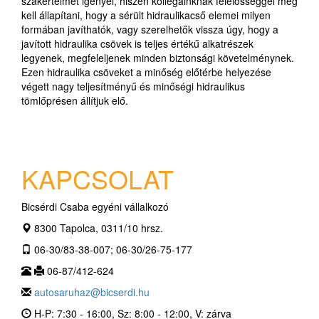
szakértelmet igényel, hiszen kollégáinknak felelősséggel meg
kell állapítani, hogy a sérült hidraulikacső elemei milyen
formában javíthatók, vagy szerelhetők vissza úgy, hogy a
javított hidraulika csövek is teljes értékű alkatrészek
legyenek, megfeleljenek minden biztonsági követelménynek.
Ezen hidraulika csöveket a minőség előtérbe helyezése
végett nagy teljesítményű és minőségi hidraulikus
tömlőprésen állítjuk elő.
KAPCSOLAT
Bicsérdi Csaba egyéni vállalkozó
8300 Tapolca, 0311/10 hrsz.
06-30/83-38-007; 06-30/26-75-177
06-87/412-624
autosaruhaz@bicserdi.hu
H-P: 7:30 - 16:00, Sz: 8:00 - 12:00, V: zárva