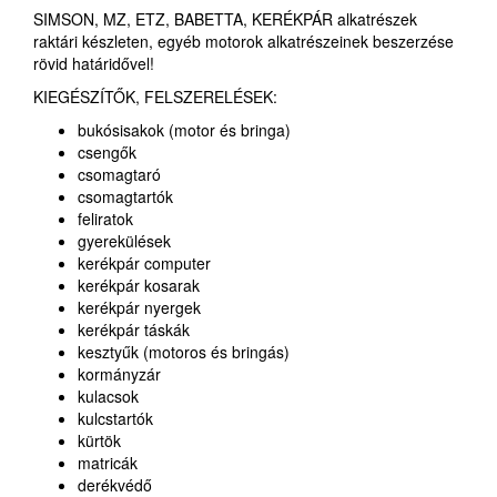
SIMSON, MZ, ETZ, BABETTA, KERÉKPÁR alkatrészek
raktári készleten, egyéb motorok alkatrészeinek beszerzése
rövid határidővel!
KIEGÉSZÍTŐK, FELSZERELÉSEK:
bukósisakok (motor és bringa)
csengők
csomagtaró
csomagtartók
feliratok
gyerekülések
kerékpár computer
kerékpár kosarak
kerékpár nyergek
kerékpár táskák
kesztyűk (motoros és bringás)
kormányzár
kulacsok
kulcstartók
kürtök
matricák
derékvédő