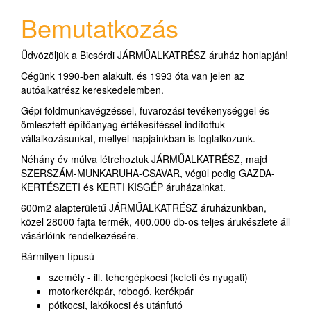
Bemutatkozás
Üdvözöljük a Bicsérdi JÁRMŰALKATRÉSZ áruház honlapján!
Cégünk 1990-ben alakult, és 1993 óta van jelen az
autóalkatrész kereskedelemben.
Gépi földmunkavégzéssel, fuvarozási tevékenységgel és
ömlesztett építőanyag értékesítéssel indítottuk
vállalkozásunkat, mellyel napjainkban is foglalkozunk.
Néhány év múlva létrehoztuk JÁRMŰALKATRÉSZ, majd
SZERSZÁM-MUNKARUHA-CSAVAR, végül pedig GAZDA-
KERTÉSZETI és KERTI KISGÉP áruházainkat.
600m2 alapterületű JÁRMŰALKATRÉSZ áruházunkban,
közel 28000 fajta termék, 400.000 db-os teljes árukészlete áll
vásárlóink rendelkezésére.
Bármilyen típusú
személy - ill. tehergépkocsi (keleti és nyugati)
motorkerékpár, robogó, kerékpár
pótkocsi, lakókocsi és utánfutó